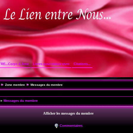
TRE...Corps & Ame
Livres pour mieux vivre
Citations...
Zone membre
Messages du membre
»
Messages du membre
Afficher les messages du membre
Commentaires