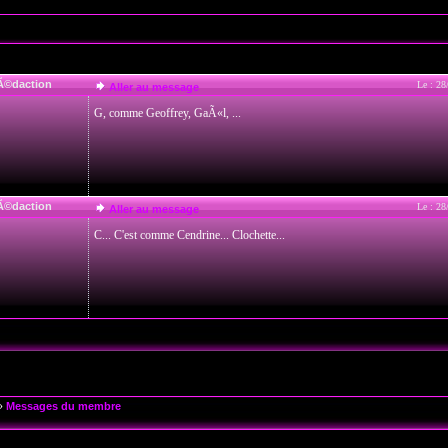
Ã©daction
Le : 28
Aller au message
G, comme Geoffrey, GaÃ«l, ...
Ã©daction
Le : 28
Aller au message
C... C'est comme Cendrine... Clochette...
»
Messages du membre