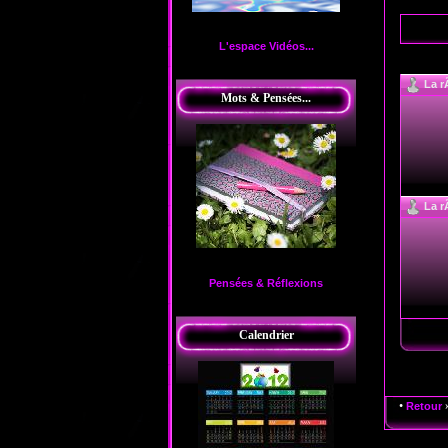
L'espace Vidéos...
La r
Mots & Pensées...
La r
Pensées & Réflexions
Calendrier
•
Retour