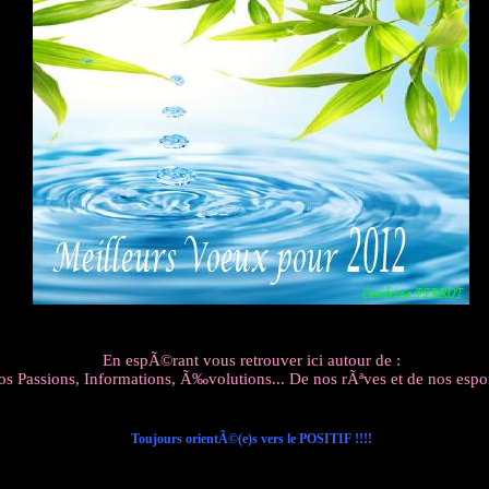
En espÃ©rant vous retrouver ici autour de :
s Passions, Informations, Ã‰volutions... De nos rÃªves et de nos espoi
Toujours orientÃ©(e)s vers le POSITIF !!!!